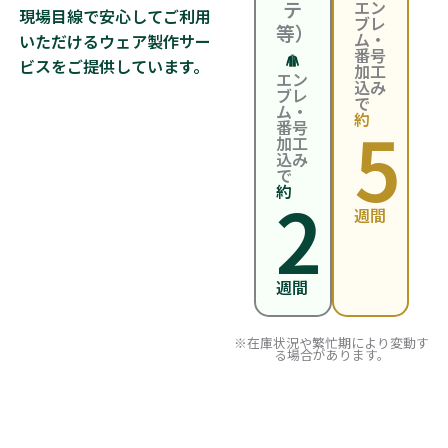
テ
エン
現場目線で安心してご利用
ブレ
等）
ム・
いただけるウェア製作サー
番号
ビスをご提供しています。
加工
エン
込み
ブレ
で
ム・
約
5
番号
加工
込み
で
約
2
週間
週間
※在庫状況や繁忙期により変動す
る場合があります。