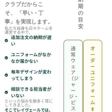
クラブだからこ
期
そ、 「早い・丁
の
目
寧」を実現します。
安
私たち自身も日々チームを
運営する中で、
追加注文の納期が遅
い
通
オ
常
ー
ユニフォームがなか
ウ
ダ
なか届かない
ェ
ー
毎年デザインが変わ
ア
ユ
（ジ
ニ
ってしまう
ャ
フ
相談できる担当者が
ー
ォ
いない
ジ・
ー
といった悩みを数多く耳に
ピ
ム
してきました。
ス
そこでレイヴェールでは、