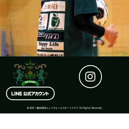
I
n
s
t
© 2025 一般社団法人レイヴェールスポーツクラブ. All Rights Reserved.
a
g