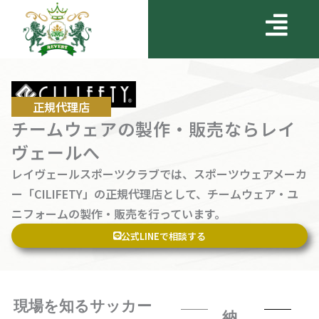
メ
内
ニ
容
ュ
を
ー
ス
キ
ッ
正規代理店
プ
チームウェアの製作・販売ならレイ
ヴェールへ
レイヴェールスポーツクラブでは、スポーツウェアメーカ
ー「CILIFETY」の正規代理店として、チームウェア・ユ
ニフォームの製作・販売を行っています。
公式LINEで相談する
現場を知るサッカー
納