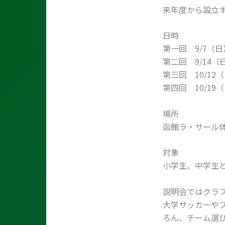
来年度から設立す
日時
第一回 9/7（日）1
第二回 9/14（日）
第三回 10/12（日
第四回 10/19（日
場所
函館ラ・サール
対象
小学生、中学生
説明会ではクラ
大学サッカーや
ろん、チーム選