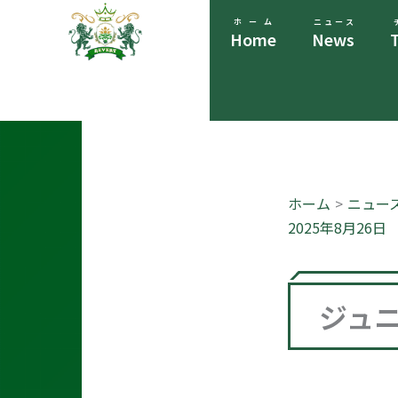
内
ホーム
ニュース
容
Home
News
を
ス
キ
ッ
プ
ホーム
ニュー
2025年8月26日
ジュ